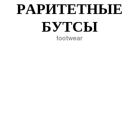
Р
А
Р
И
Т
Е
Т
Н
Ы
Е
Б
У
Т
С
Ы
footwear