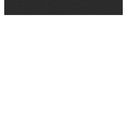
DIRECTOR
CINEMATOGRAPHER
SOUND
CLIENT
YEAR
Tribüün
Tribüün
Tribüün
Tribüün
2024