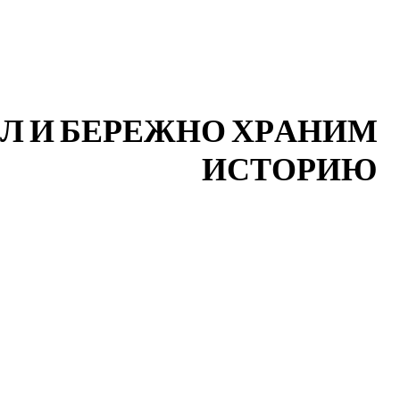
Л
И
Б
Е
Р
Е
Ж
Н
О
Х
Р
А
Н
И
М
И
С
Т
О
Р
И
Ю