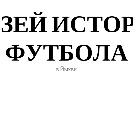
У
З
Е
Й
И
С
Т
О
Ф
У
Т
Б
О
Л
А
в Йыхви