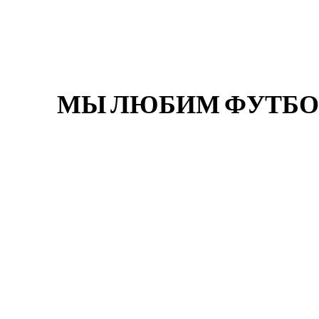
М
Ы
Л
Ю
Б
И
М
Ф
У
Т
Б
О