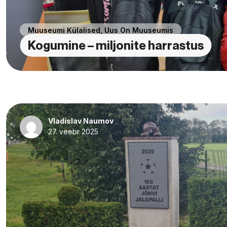
Muuseumi Külalised
,
Uus On Muuseumis
Kogumine – miljonite harrastus
Vladislav Naumov
27. veebr 2025