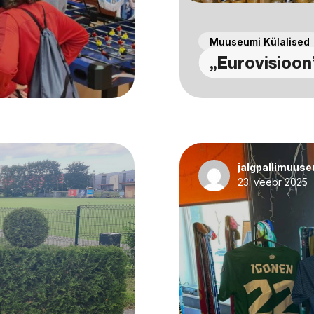
Muuseumi Külalised
„Eurovisioon
jalgpallimuus
23. veebr 2025