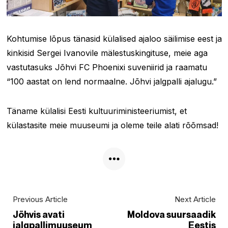
Kohtumise lõpus tänasid külalised ajaloo säilimise eest ja
kinkisid Sergei Ivanovile mälestuskingituse, meie aga
vastutasuks Jõhvi FC Phoenixi suveniirid ja raamatu
“100 aastat on lend normaalne. Jõhvi jalgpalli ajalugu.”
Täname külalisi Eesti kultuuriministeeriumist, et
külastasite meie muuseumi ja oleme teile alati rõõmsad!
Previous Article
Next Article
Jõhvis avati
Moldova suursaadik
jalgpallimuuseum
Eestis