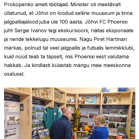
Prokopenko ameti töötajad. Minister oli meeldivalt
üllatunud, et Jõhvi on loodud selline muuseum ja linna
jalgpalliajalood juba üle 100 aasta. Jõhvi FC Phoenixi
juht Sergei Ivanov tegi ekskursiooni, näitas eksponaate
ja nende tekkelugu muuseumis. Nagu Piret Hartman
märkas, polnud tal veel jalgpallis ja futsalis lemmikklubi,
kuid nüüd teab ta täpselt, mis Phoenixi eest valutama
hakkab. Ja kindlasti külastab mängu meie meeskonna
osalusel.